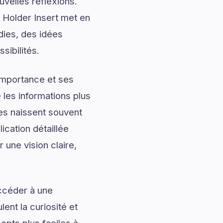
uvelles réflexions.
 Holder Insert met en
dies, des idées
sibilités.
importance et ses
les informations plus
les naissent souvent
cation détaillée
 une vision claire,
accéder à une
ent la curiosité et