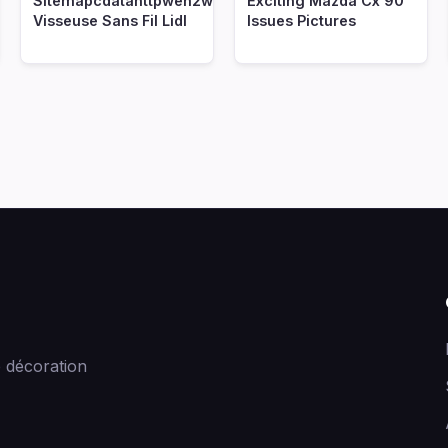
fbizidentrepot
Sitemapcdatahttpwen2windecoocomperceuse
Exciting Mazda Cx 90
Visseuse Sans Fil Lidl
Issues Pictures
 décoration