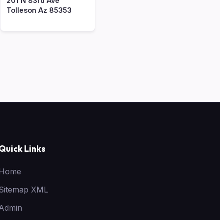
201 N 83rd Ave
Tolleson Az 85353
Quick Links
Home
Sitemap XML
Admin