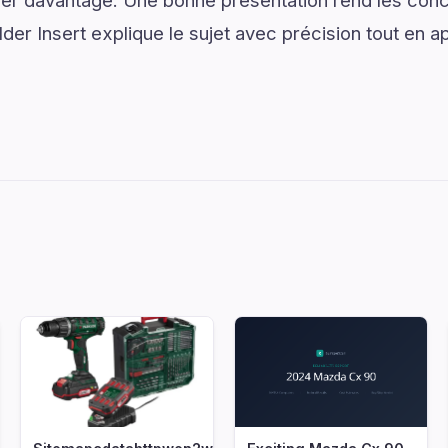
er davantage. Une bonne présentation rend les conce
der Insert explique le sujet avec précision tout en ap