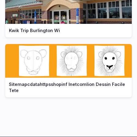
Kwik Trip Burlington Wi
Sitemapcdatahttpsshopinf Inetcomlion Dessin Facile
Tete