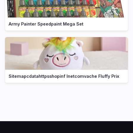
Army Painter Speedpaint Mega Set
Sitemapcdatahttpsshopinf Inetcomvache Fluffy Prix