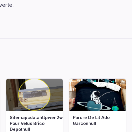
verte.
Sitemapcdatahttpwen2windecoocomstore
Parure De Lit Ado
Pour Velux Brico
Garconnull
Depotnull