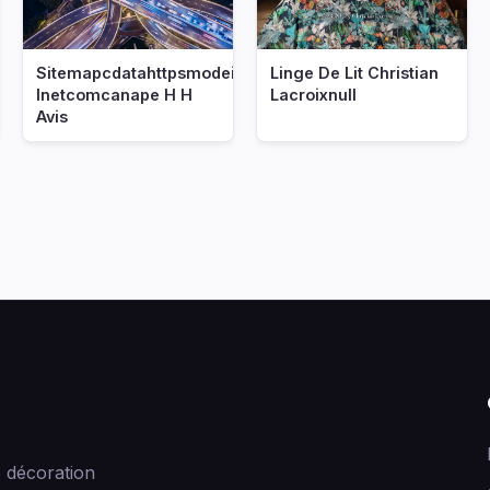
Sitemapcdatahttpsmodeinf
Linge De Lit Christian
Inetcomcanape H H
Lacroixnull
Avis
 décoration