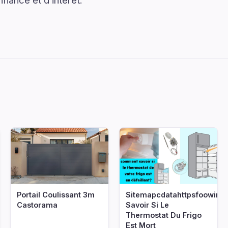
iance et d’intérêt.
Portail Coulissant 3m
Sitemapcdatahttpsfoowin
Castorama
Savoir Si Le
Thermostat Du Frigo
Est Mort