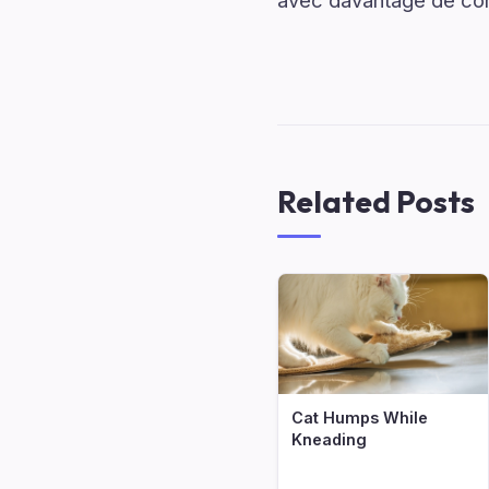
avec davantage de conf
Related Posts
Cat Humps While
Kneading