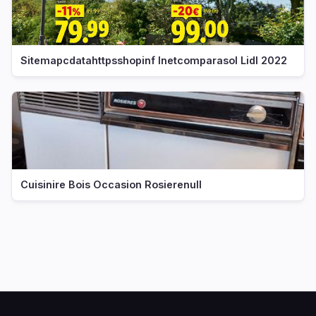
Sitemapcdatahttpsshopinf Inetcomparasol Lidl 2022
Cuisinire Bois Occasion Rosierenull