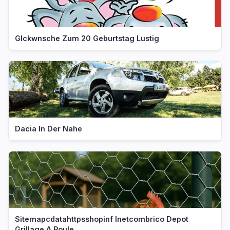
Glckwnsche Zum 20 Geburtstag Lustig
Dacia In Der Nahe
Sitemapcdatahttpsshopinf Inetcombrico Depot
Grillage A Poule