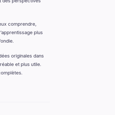
et des perspectives
mieux comprendre,
l’apprentissage plus
fondie.
dées originales dans
éable et plus utile.
 complètes.