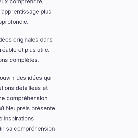
mieux comprendre,
l’apprentissage plus
pprofondie.
dées originales dans
éable et plus utile.
ions complètes.
uvrir des idées qui
tions détaillées et
onne compréhension
88 Neupreis présente
 inspirations
ndir sa compréhension