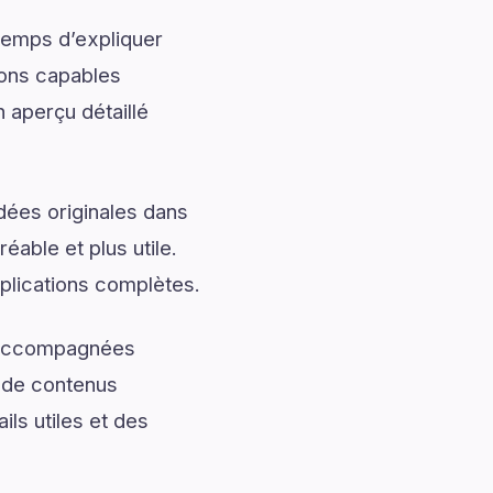
temps d’expliquer
ions capables
 aperçu détaillé
dées originales dans
éable et plus utile.
plications complètes.
t accompagnées
t de contenus
ls utiles et des