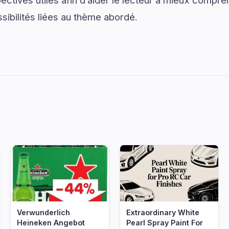
ectives utiles afin d’aider le lecteur à mieux compre
sibilités liées au thème abordé.
Verwunderlich
Extraordinary White
Heineken Angebot
Pearl Spray Paint For